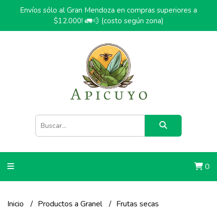
Envíos sólo al Gran Mendoza en compras superiores a
$12.000! 🚛💨 (costo según zona)
0
Inicio
Productos a Granel
Frutas secas