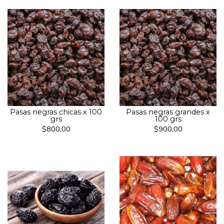
Pasas negras chicas x 100
Pasas negras grandes x
grs
100 grs
$800,00
$900,00