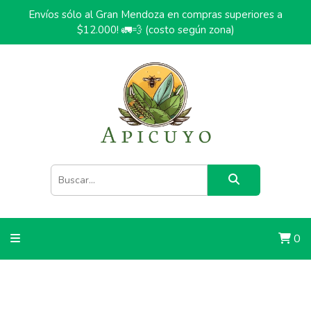
Envíos sólo al Gran Mendoza en compras superiores a
$12.000! 🚛💨 (costo según zona)
0