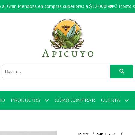
o al Gran Mendoza en compras superiores a $12.000! 🚛💨 (costo 
CIO
CÓMO COMPRAR
PRODUCTOS
CUENTA
Inicio
Sin TACC