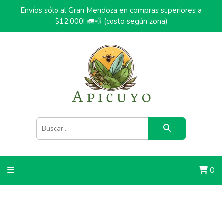
Envíos sólo al Gran Mendoza en compras superiores a
$12.000! 🚛💨 (costo según zona)
0