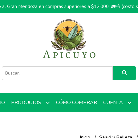
o al Gran Mendoza en compras superiores a $12.000! 🚛💨 (costo 
CIO
CÓMO COMPRAR
PRODUCTOS
CUENTA
Inicio
Salud y Belleza