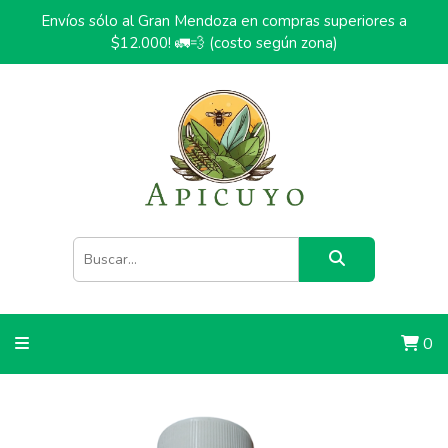
Envíos sólo al Gran Mendoza en compras superiores a
$12.000! 🚛💨 (costo según zona)
0