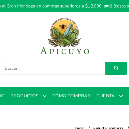
o al Gran Mendoza en compras superiores a $12.000! 🚛💨 (costo 
CIO
CÓMO COMPRAR
PRODUCTOS
CUENTA
Inicio
Salud y Belleza