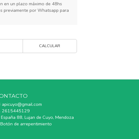
rán en un plazo máximo de 48hs
os previamente por Whatsapp para
CALCULAR
ONTACTO
apicuyo@gmail.com
2615445129
España 88, Lujan de Cuyo, Mendoza
Botón de arrepentimiento