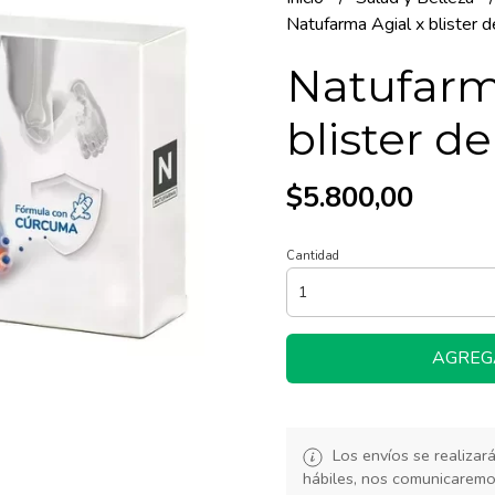
Natufarma Agial x blister 
Natufarm
blister d
$5.800,00
Cantidad
AGREG
Los envíos se realiza
hábiles, nos comunicarem