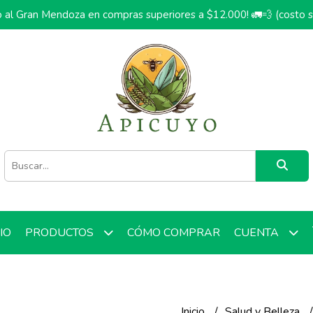
o al Gran Mendoza en compras superiores a $12.000! 🚛💨 (costo 
CIO
CÓMO COMPRAR
PRODUCTOS
CUENTA
Inicio
Salud y Belleza