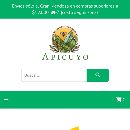
Envíos sólo al Gran Mendoza en compras superiores a
$12.000! 🚛💨 (costo según zona)
0