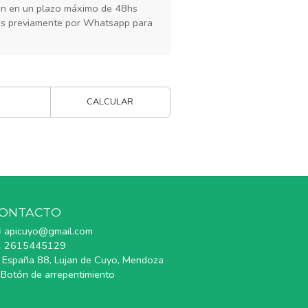
rán en un plazo máximo de 48hs
os previamente por Whatsapp para
CALCULAR
ONTACTO
apicuyo@gmail.com
2615445129
España 88, Lujan de Cuyo, Mendoza
Botón de arrepentimiento