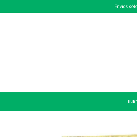
Envíos sól
INI