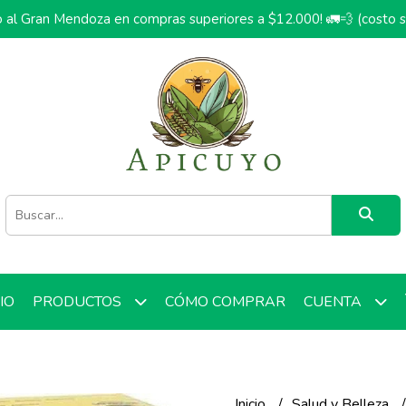
o al Gran Mendoza en compras superiores a $12.000! 🚛💨 (costo 
CIO
CÓMO COMPRAR
PRODUCTOS
CUENTA
Inicio
Salud y Belleza