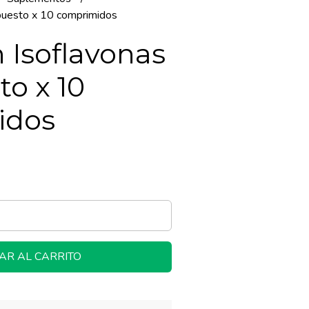
puesto x 10 comprimidos
 Isoflavonas
o x 10
idos
AR AL CARRITO