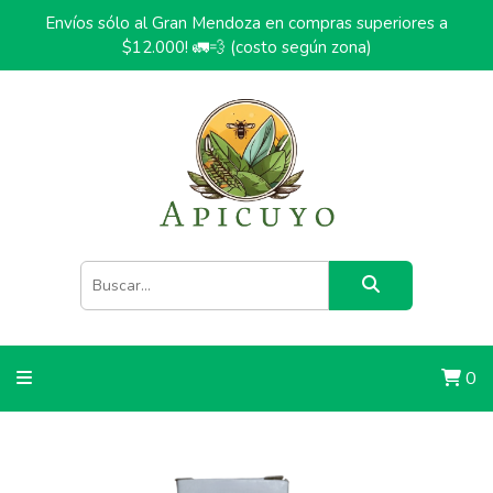
Envíos sólo al Gran Mendoza en compras superiores a
$12.000! 🚛💨 (costo según zona)
0