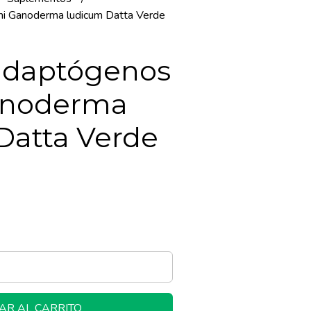
i Ganoderma ludicum Datta Verde
adaptógenos
anoderma
Datta Verde
l
AR AL CARRITO