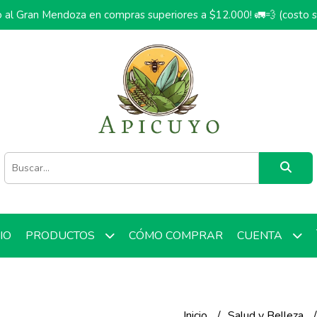
o al Gran Mendoza en compras superiores a $12.000! 🚛💨 (costo 
CIO
CÓMO COMPRAR
PRODUCTOS
CUENTA
Inicio
Salud y Belleza