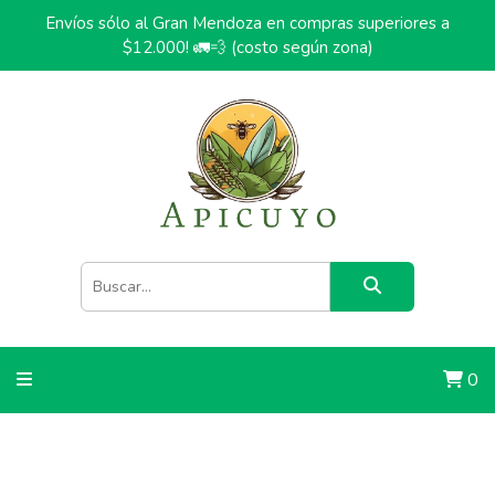
Envíos sólo al Gran Mendoza en compras superiores a
$12.000! 🚛💨 (costo según zona)
0