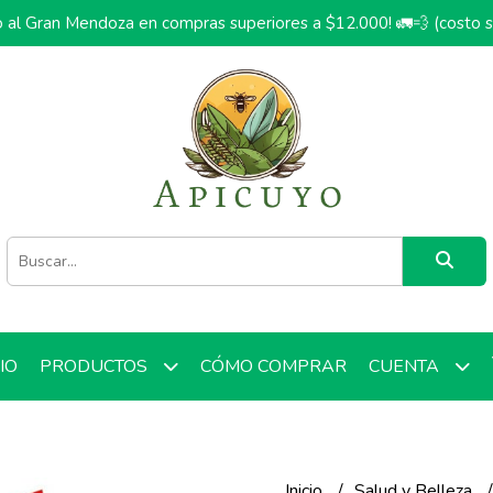
o al Gran Mendoza en compras superiores a $12.000! 🚛💨 (costo 
CIO
CÓMO COMPRAR
PRODUCTOS
CUENTA
Inicio
Salud y Belleza