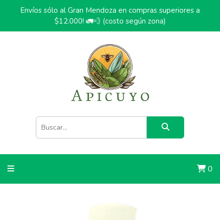
Envíos sólo al Gran Mendoza en compras superiores a
$12.000! 🚛💨 (costo según zona)
0