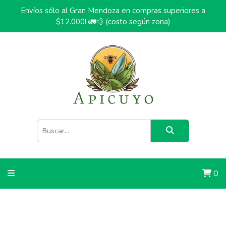
Envíos sólo al Gran Mendoza en compras superiores a
$12.000! 🚛💨 (costo según zona)
0