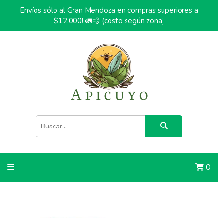
Envíos sólo al Gran Mendoza en compras superiores a
$12.000! 🚛💨 (costo según zona)
0