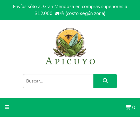
Envíos sólo al Gran Mendoza en compras superiores a
$12.000! 🚛💨 (costo según zona)
0