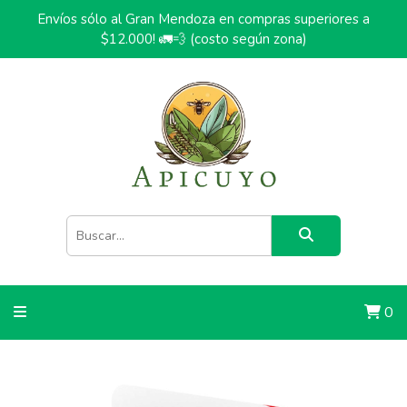
Envíos sólo al Gran Mendoza en compras superiores a
$12.000! 🚛💨 (costo según zona)
0