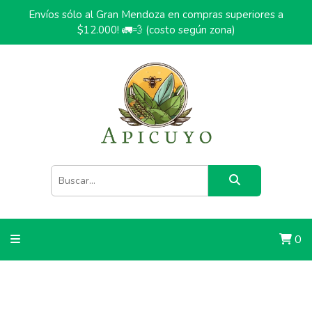
Envíos sólo al Gran Mendoza en compras superiores a
$12.000! 🚛💨 (costo según zona)
0