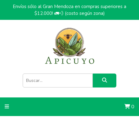
Envíos sólo al Gran Mendoza en compras superiores a
$12.000! 🚛💨 (costo según zona)
0