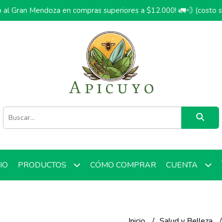
o al Gran Mendoza en compras superiores a $12.000! 🚛💨 (costo 
CIO
CÓMO COMPRAR
PRODUCTOS
CUENTA
Inicio
Salud y Belleza