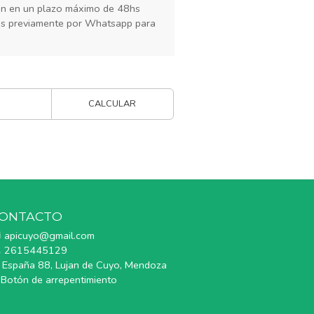
rán en un plazo máximo de 48hs
os previamente por Whatsapp para
CALCULAR
ONTACTO
apicuyo@gmail.com
2615445129
España 88, Lujan de Cuyo, Mendoza
Botón de arrepentimiento