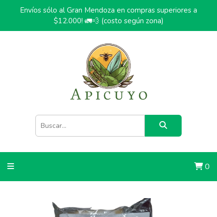
Envíos sólo al Gran Mendoza en compras superiores a
$12.000! 🚛💨 (costo según zona)
0