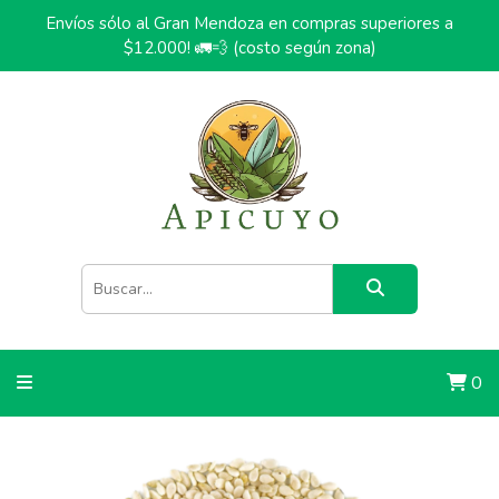
Envíos sólo al Gran Mendoza en compras superiores a
$12.000! 🚛💨 (costo según zona)
0