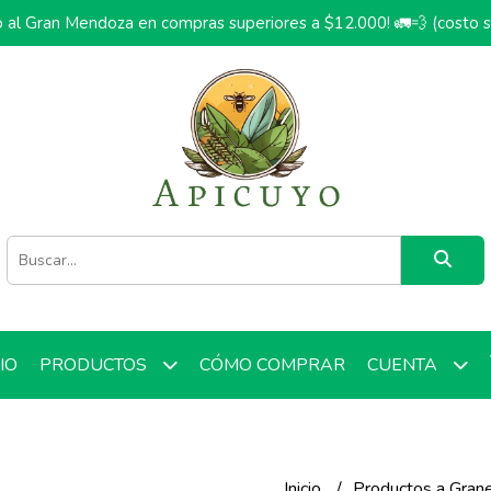
o al Gran Mendoza en compras superiores a $12.000! 🚛💨 (costo 
CIO
CÓMO COMPRAR
PRODUCTOS
CUENTA
Inicio
Productos a Gran