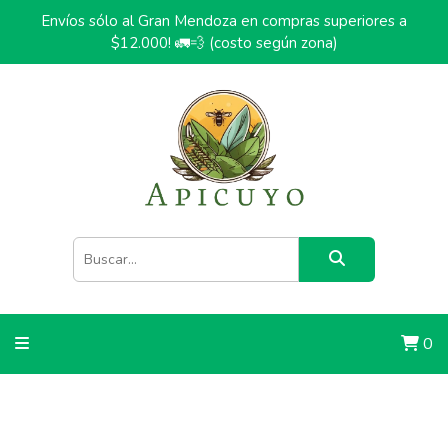
Envíos sólo al Gran Mendoza en compras superiores a
$12.000! 🚛💨 (costo según zona)
0