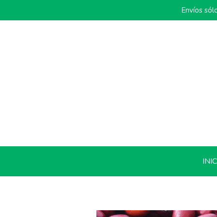
Envíos sól
INI