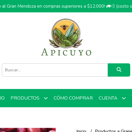
o al Gran Mendoza en compras superiores a $12.000! 🚛💨 (costo 
CIO
CÓMO COMPRAR
PRODUCTOS
CUENTA
Inicio
Productos a Gran