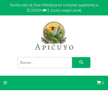
Envíos sólo al Gran Mendoza en compras superiores a
$12.000! 🚛💨 (costo según zona)
0