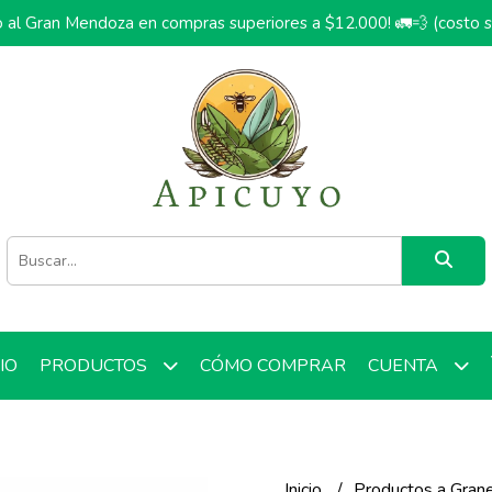
o al Gran Mendoza en compras superiores a $12.000! 🚛💨 (costo 
CIO
CÓMO COMPRAR
PRODUCTOS
CUENTA
Inicio
Productos a Gran