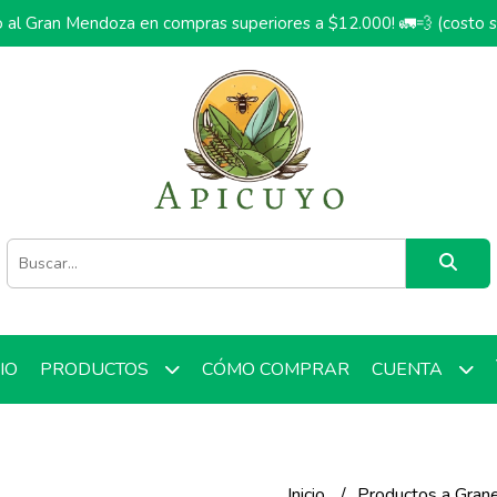
o al Gran Mendoza en compras superiores a $12.000! 🚛💨 (costo 
CIO
CÓMO COMPRAR
PRODUCTOS
CUENTA
Inicio
Productos a Gran