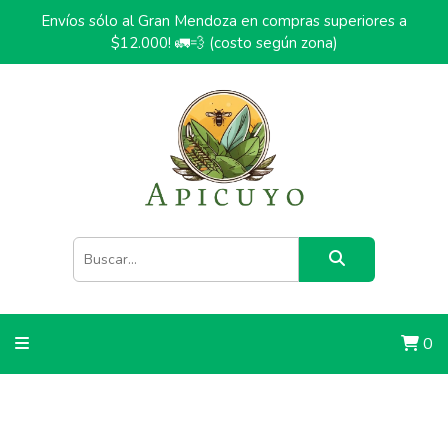
Envíos sólo al Gran Mendoza en compras superiores a
$12.000! 🚛💨 (costo según zona)
0