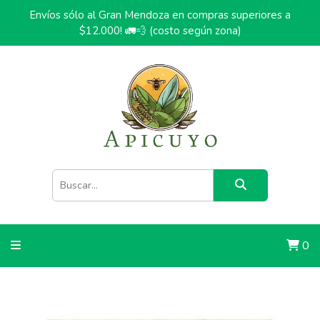
Envíos sólo al Gran Mendoza en compras superiores a
$12.000! 🚛💨 (costo según zona)
0