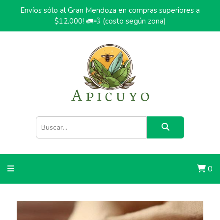
Envíos sólo al Gran Mendoza en compras superiores a
$12.000! 🚛💨 (costo según zona)
0