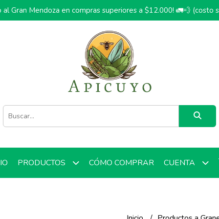
o al Gran Mendoza en compras superiores a $12.000! 🚛💨 (costo 
CIO
CÓMO COMPRAR
PRODUCTOS
CUENTA
Inicio
Productos a Gran