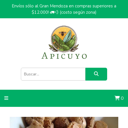
Envíos sólo al Gran Mendoza en compras superiores a
$12.000! 🚛💨 (costo según zona)
0