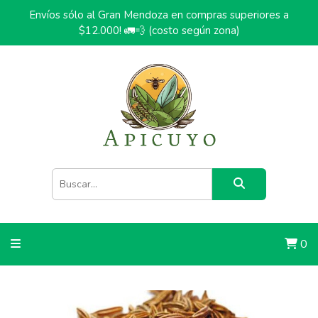
Envíos sólo al Gran Mendoza en compras superiores a
$12.000! 🚛💨 (costo según zona)
0