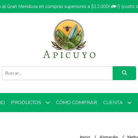
o al Gran Mendoza en compras superiores a $12.000! 🚛💨 (costo 
CIO
CÓMO COMPRAR
PRODUCTOS
CUENTA
Inicio
Almacén
Yerb