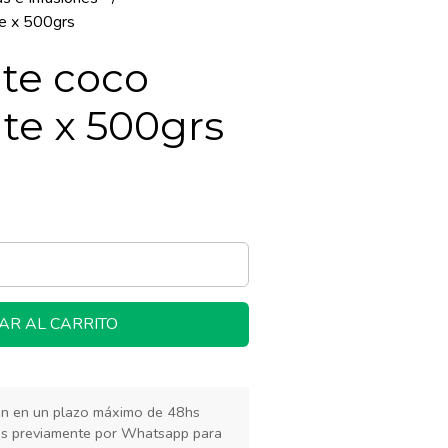
e x 500grs
te coco
e x 500grs
AR AL CARRITO
rán en un plazo máximo de 48hs
os previamente por Whatsapp para