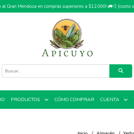
o al Gran Mendoza en compras superiores a $12.000! 🚛💨 (costo 
CIO
CÓMO COMPRAR
PRODUCTOS
CUENTA
Inicio
Almacén
Yerb