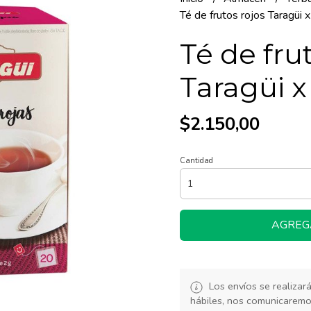
Té de frutos rojos Taragüi 
Té de fru
Taragüi x
$2.150,00
Cantidad
AGREG
Los envíos se realiza
hábiles, nos comunicarem