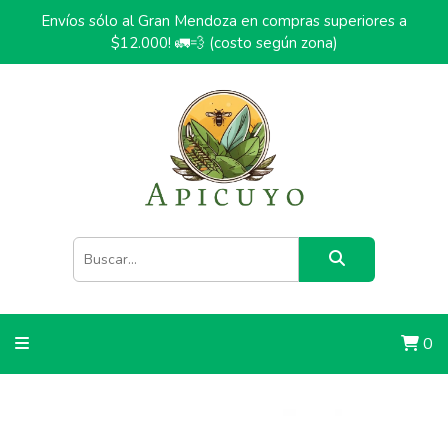
Envíos sólo al Gran Mendoza en compras superiores a
$12.000! 🚛💨 (costo según zona)
0