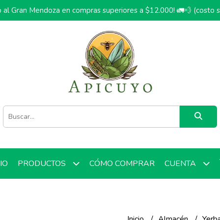
o al Gran Mendoza en compras superiores a $12.000! 🚛💨 (costo 
CIO
CÓMO COMPRAR
PRODUCTOS
CUENTA
Inicio
Almacén
Yerb