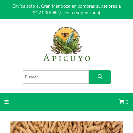
Envíos sólo al Gran Mendoza en compras superiores a
$12.000! 🚛💨 (costo según zona)
0