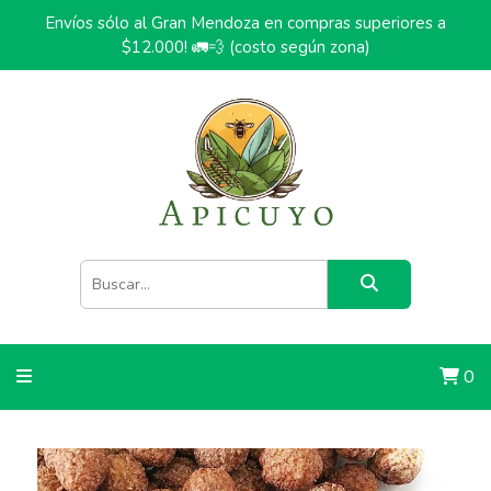
Envíos sólo al Gran Mendoza en compras superiores a
$12.000! 🚛💨 (costo según zona)
0