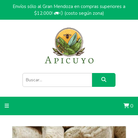
Envíos sólo al Gran Mendoza en compras superiores a
$12.000! 🚛💨 (costo según zona)
0