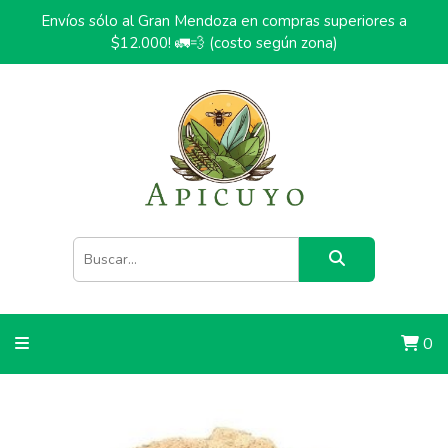
Envíos sólo al Gran Mendoza en compras superiores a
$12.000! 🚛💨 (costo según zona)
0