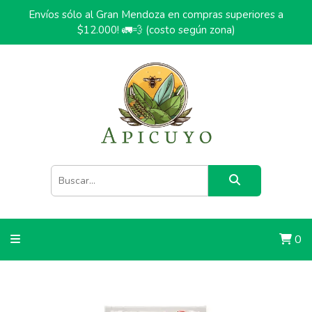
Envíos sólo al Gran Mendoza en compras superiores a
$12.000! 🚛💨 (costo según zona)
0