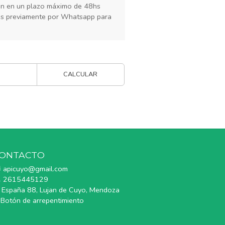
rán en un plazo máximo de 48hs
os previamente por Whatsapp para
CALCULAR
ONTACTO
apicuyo@gmail.com
2615445129
España 88, Lujan de Cuyo, Mendoza
Botón de arrepentimiento