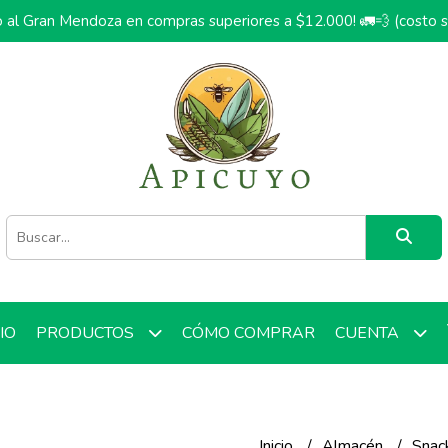
o al Gran Mendoza en compras superiores a $12.000! 🚛💨 (costo 
CIO
CÓMO COMPRAR
PRODUCTOS
CUENTA
Inicio
Almacén
Snac