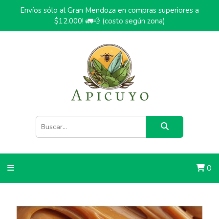
Envíos sólo al Gran Mendoza en compras superiores a
$12.000! 🚛💨 (costo según zona)
0