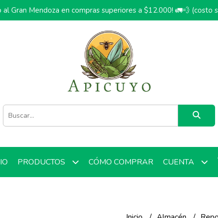
o al Gran Mendoza en compras superiores a $12.000! 🚛💨 (costo 
CIO
CÓMO COMPRAR
PRODUCTOS
CUENTA
Inicio
Almacén
Repo