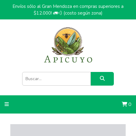
Envíos sólo al Gran Mendoza en compras superiores a
$12.000! 🚛💨 (costo según zona)
0