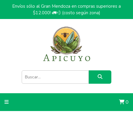
Envíos sólo al Gran Mendoza en compras superiores a
$12.000! 🚛💨 (costo según zona)
0